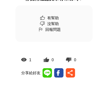
有幫助
沒幫助
回報問題
1
0
0
分享給好友