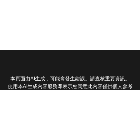
本頁面由AI生成，可能會發生錯誤。請查核重要資訊。
使用本AI生成內容服務即表示您同意此內容僅供個人參考
非商業用途，任何轉載分享皆不得違反法律或侵犯智慧財
產權，且您了解輸出內容可能不準確，所有爭議東森娛樂
保有最終解釋權
東森電視 版權所有 © 2025 EBC All Rights Reserved.
|
隱
私權政策