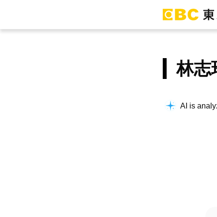
林志
AI is analy