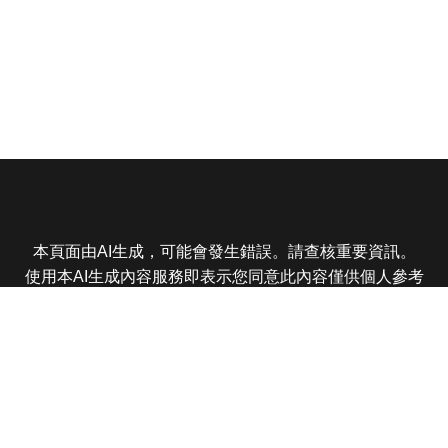
本頁面由AI生成，可能會發生錯誤。請查核重要資訊。
使用本AI生成內容服務即表示您同意此內容僅供個人參考
非商業用途，任何轉載分享皆不得違反法律或侵犯智慧財
產權，且您了解輸出內容可能不準確，所有爭議東森娛樂
保有最終解釋權
東森電視 版權所有 © 2025 EBC All Rights Reserved.
|
隱
私權政策