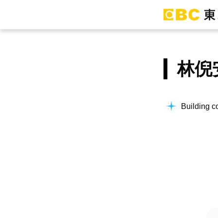
林倪
Building co