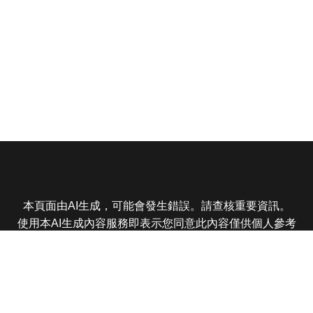
本頁面由AI生成，可能會發生錯誤。請查核重要資訊。
使用本AI生成內容服務即表示您同意此內容僅供個人參考
非商業用途，任何轉載分享皆不得違反法律或侵犯智慧財
產權，且您了解輸出內容可能不準確，所有爭議東森娛樂
保有最終解釋權