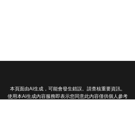
本頁面由AI生成，可能會發生錯誤。請查核重要資訊。
使用本AI生成內容服務即表示您同意此內容僅供個人參考
非商業用途，任何轉載分享皆不得違反法律或侵犯智慧財
產權，且您了解輸出內容可能不準確，所有爭議東森娛樂
保有最終解釋權