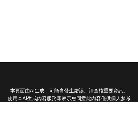
本頁面由AI生成，可能會發生錯誤。請查核重要資訊。
使用本AI生成內容服務即表示您同意此內容僅供個人參考
非商業用途，任何轉載分享皆不得違反法律或侵犯智慧財
產權，且您了解輸出內容可能不準確，所有爭議東森娛樂
保有最終解釋權