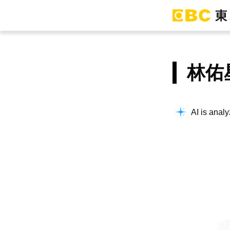
林佑
AI is analy