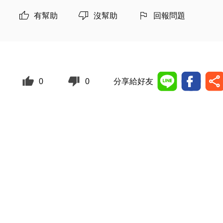
有幫助
沒幫助
回報問題
0
0
分享給好友