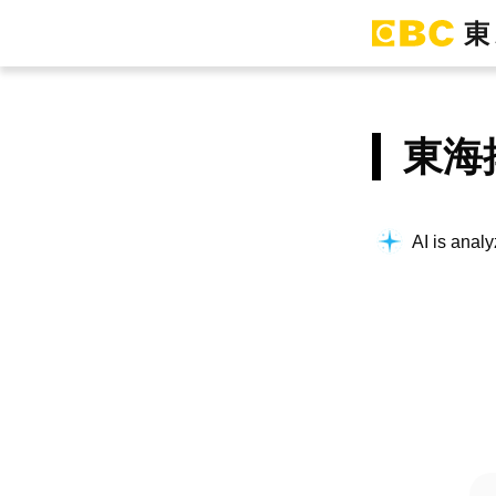
東海
AI is analy