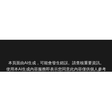
本頁面由AI生成，可能會發生錯誤。請查核重要資訊。
使用本AI生成內容服務即表示您同意此內容僅供個人參考
非商業用途，任何轉載分享皆不得違反法律或侵犯智慧財
產權，且您了解輸出內容可能不準確，所有爭議東森娛樂
保有最終解釋權
東森電視 版權所有 © 2025 EBC All Rights Reserved.
|
隱
私權政策