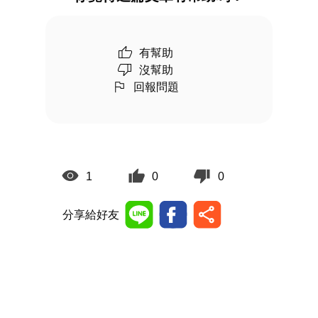
有幫助
沒幫助
回報問題
1
0
0
分享給好友