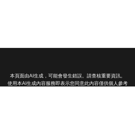
本頁面由AI生成，可能會發生錯誤。請查核重要資訊。
使用本AI生成內容服務即表示您同意此內容僅供個人參考
非商業用途，任何轉載分享皆不得違反法律或侵犯智慧財
產權，且您了解輸出內容可能不準確，所有爭議東森娛樂
保有最終解釋權
東森電視 版權所有 © 2025 EBC All Rights Reserved.
|
隱
私權政策