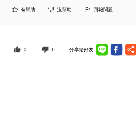
有幫助
沒幫助
回報問題
0
0
分享給好友