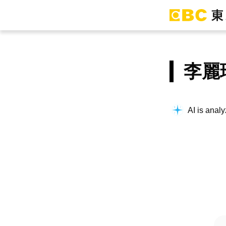
李麗
AI is analy