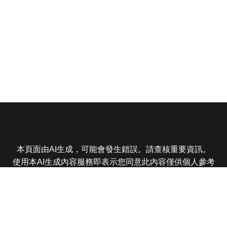
本頁面由AI生成，可能會發生錯誤。請查核重要資訊。
使用本AI生成內容服務即表示您同意此內容僅供個人參考
非商業用途，任何轉載分享皆不得違反法律或侵犯智慧財
產權，且您了解輸出內容可能不準確，所有爭議東森娛樂
保有最終解釋權