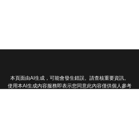
本頁面由AI生成，可能會發生錯誤。請查核重要資訊。
使用本AI生成內容服務即表示您同意此內容僅供個人參考
非商業用途，任何轉載分享皆不得違反法律或侵犯智慧財
產權，且您了解輸出內容可能不準確，所有爭議東森娛樂
保有最終解釋權
東森電視 版權所有 © 2025 EBC All Rights Reserved.
|
隱
私權政策