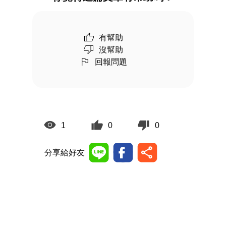
有幫助
沒幫助
回報問題
1
0
0
分享給好友