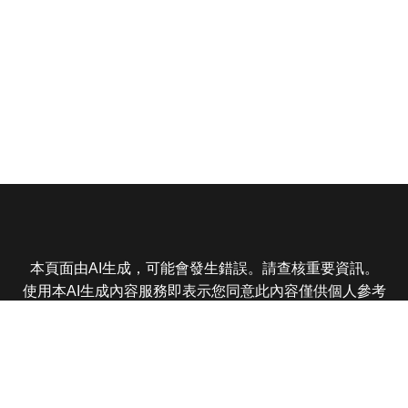
本頁面由AI生成，可能會發生錯誤。請查核重要資訊。
使用本AI生成內容服務即表示您同意此內容僅供個人參考
非商業用途，任何轉載分享皆不得違反法律或侵犯智慧財
產權，且您了解輸出內容可能不準確，所有爭議東森娛樂
保有最終解釋權