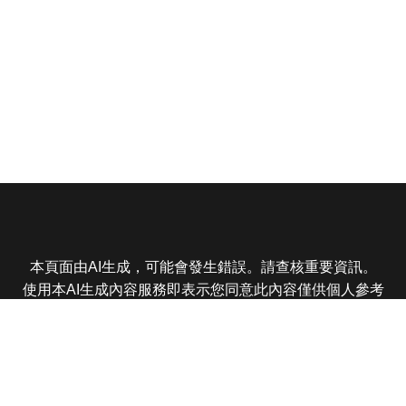
本頁面由AI生成，可能會發生錯誤。請查核重要資訊。
使用本AI生成內容服務即表示您同意此內容僅供個人參考
非商業用途，任何轉載分享皆不得違反法律或侵犯智慧財
產權，且您了解輸出內容可能不準確，所有爭議東森娛樂
保有最終解釋權