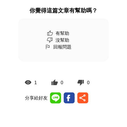
你覺得這篇文章有幫助嗎？
有幫助
沒幫助
回報問題
1
0
0
分享給好友