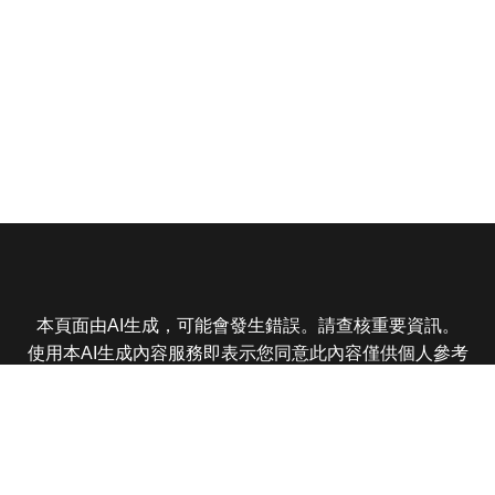
本頁面由AI生成，可能會發生錯誤。請查核重要資訊。
使用本AI生成內容服務即表示您同意此內容僅供個人參考
非商業用途，任何轉載分享皆不得違反法律或侵犯智慧財
產權，且您了解輸出內容可能不準確，所有爭議東森娛樂
保有最終解釋權