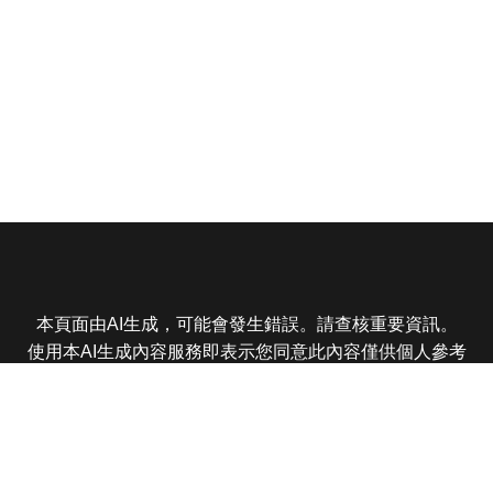
本頁面由AI生成，可能會發生錯誤。請查核重要資訊。
使用本AI生成內容服務即表示您同意此內容僅供個人參考
非商業用途，任何轉載分享皆不得違反法律或侵犯智慧財
產權，且您了解輸出內容可能不準確，所有爭議東森娛樂
保有最終解釋權