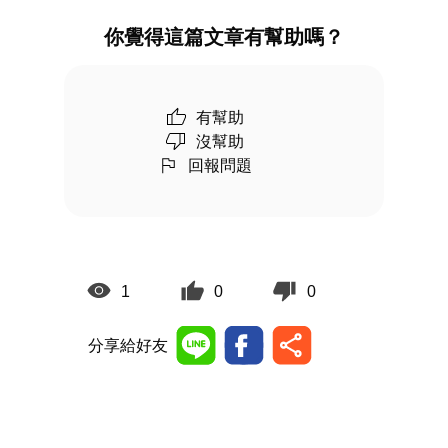
你覺得這篇文章有幫助嗎？
有幫助
沒幫助
回報問題
1
0
0
分享給好友