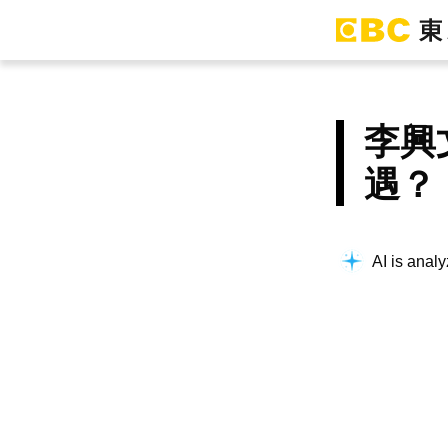
李興
遇？
AI is analy