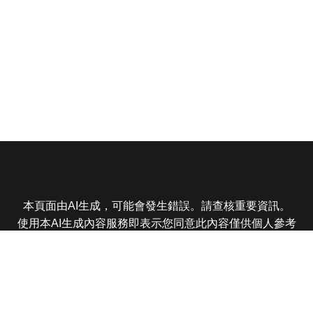
本頁面由AI生成，可能會發生錯誤。請查核重要資訊。
使用本AI生成內容服務即表示您同意此內容僅供個人參考
非商業用途，任何轉載分享皆不得違反法律或侵犯智慧財
產權，且您了解輸出內容可能不準確，所有爭議東森娛樂
保有最終解釋權