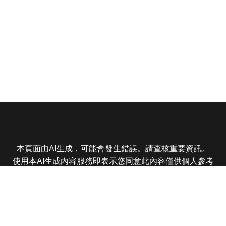
本頁面由AI生成，可能會發生錯誤。請查核重要資訊。
使用本AI生成內容服務即表示您同意此內容僅供個人參考
非商業用途，任何轉載分享皆不得違反法律或侵犯智慧財
產權，且您了解輸出內容可能不準確，所有爭議東森娛樂
保有最終解釋權