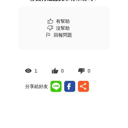
有幫助
沒幫助
回報問題
1
0
0
分享給好友