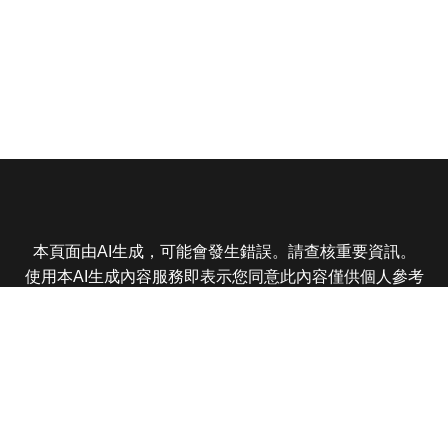
本頁面由AI生成，可能會發生錯誤。請查核重要資訊。
使用本AI生成內容服務即表示您同意此內容僅供個人參考
非商業用途，任何轉載分享皆不得違反法律或侵犯智慧財
產權，且您了解輸出內容可能不準確，所有爭議東森娛樂
保有最終解釋權
東森電視 版權所有 © 2025 EBC All Rights Reserved.
|
隱
私權政策