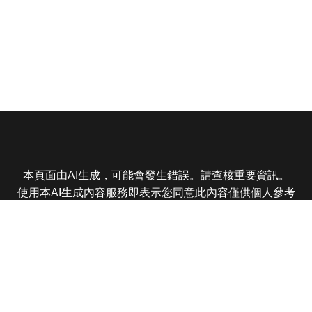
本頁面由AI生成，可能會發生錯誤。請查核重要資訊。
使用本AI生成內容服務即表示您同意此內容僅供個人參考
非商業用途，任何轉載分享皆不得違反法律或侵犯智慧財
產權，且您了解輸出內容可能不準確，所有爭議東森娛樂
保有最終解釋權
東森電視 版權所有 © 2025 EBC All Rights Reserved.
|
隱
私權政策