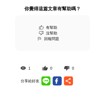
你覺得這篇文章有幫助嗎？
有幫助
沒幫助
回報問題
1
0
0
分享給好友