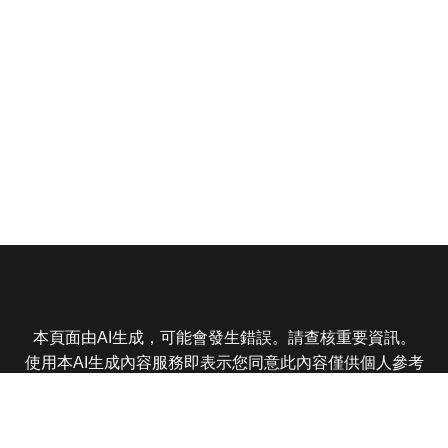
本頁面由AI生成，可能會發生錯誤。請查核重要資訊。
使用本AI生成內容服務即表示您同意此內容僅供個人參考
非商業用途，任何轉載分享皆不得違反法律或侵犯智慧財
產權，且您了解輸出內容可能不準確，所有爭議東森娛樂
保有最終解釋權