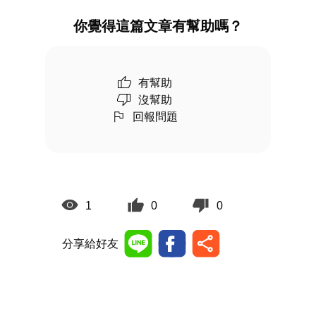
你覺得這篇文章有幫助嗎？
有幫助
沒幫助
回報問題
1
0
0
分享給好友