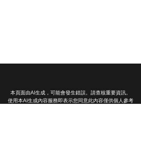
本頁面由AI生成，可能會發生錯誤。請查核重要資訊。
使用本AI生成內容服務即表示您同意此內容僅供個人參考
非商業用途，任何轉載分享皆不得違反法律或侵犯智慧財
產權，且您了解輸出內容可能不準確，所有爭議東森娛樂
保有最終解釋權