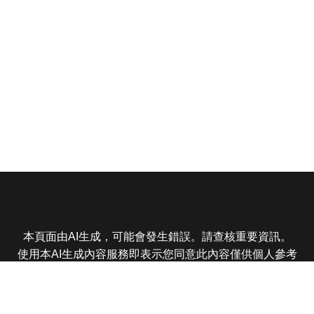
本頁面由AI生成，可能會發生錯誤。請查核重要資訊。
使用本AI生成內容服務即表示您同意此內容僅供個人參考
非商業用途，任何轉載分享皆不得違反法律或侵犯智慧財
產權，且您了解輸出內容可能不準確，所有爭議東森娛樂
保有最終解釋權