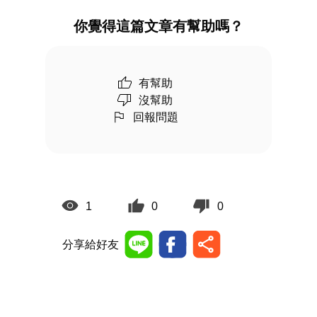
你覺得這篇文章有幫助嗎？
有幫助
沒幫助
回報問題
1
0
0
分享給好友