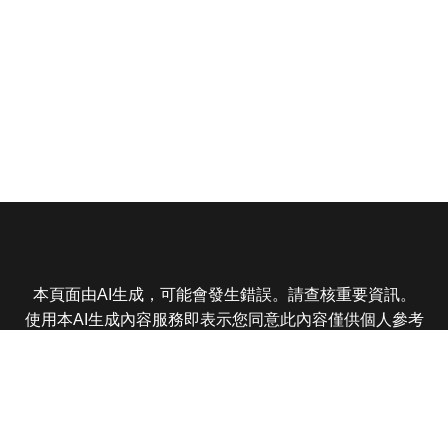
本頁面由AI生成，可能會發生錯誤。請查核重要資訊。
使用本AI生成內容服務即表示您同意此內容僅供個人參考
非商業用途，任何轉載分享皆不得違反法律或侵犯智慧財
產權，且您了解輸出內容可能不準確，所有爭議東森娛樂
保有最終解釋權