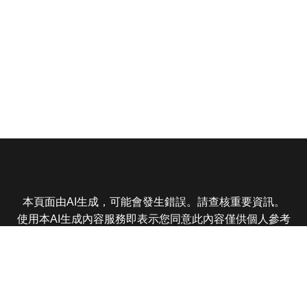
本頁面由AI生成，可能會發生錯誤。請查核重要資訊。
使用本AI生成內容服務即表示您同意此內容僅供個人參考
非商業用途，任何轉載分享皆不得違反法律或侵犯智慧財
產權，且您了解輸出內容可能不準確，所有爭議東森娛樂
保有最終解釋權