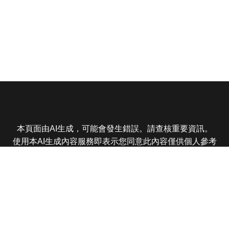
本頁面由AI生成，可能會發生錯誤。請查核重要資訊。
使用本AI生成內容服務即表示您同意此內容僅供個人參考
非商業用途，任何轉載分享皆不得違反法律或侵犯智慧財
產權，且您了解輸出內容可能不準確，所有爭議東森娛樂
保有最終解釋權
東森電視 版權所有 © 2025 EBC All Rights Reserved.
|
隱
私權政策