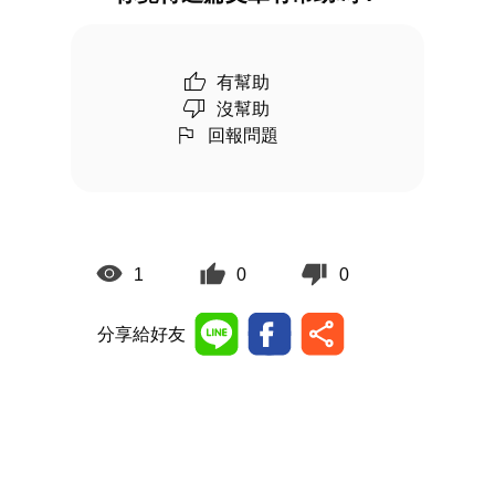
有幫助
沒幫助
回報問題
1
0
0
分享給好友