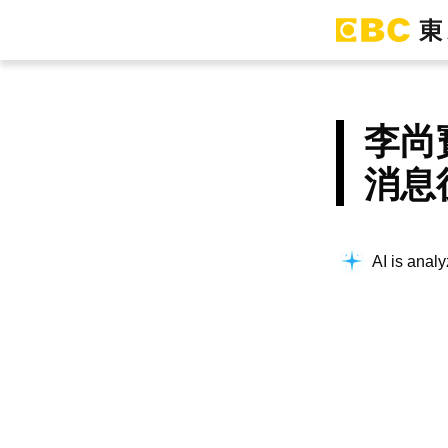
李尚
消息
AI is analy