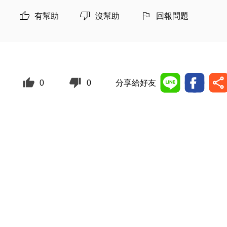
有幫助
沒幫助
回報問題
0
0
分享給好友