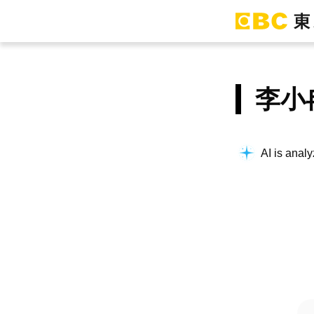
李小
AI is analy