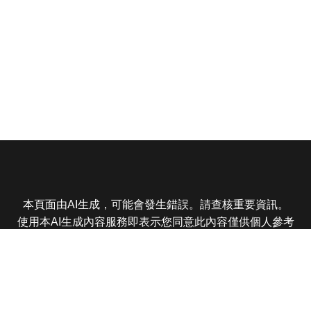
本頁面由AI生成，可能會發生錯誤。請查核重要資訊。
使用本AI生成內容服務即表示您同意此內容僅供個人參考
非商業用途，任何轉載分享皆不得違反法律或侵犯智慧財
產權，且您了解輸出內容可能不準確，所有爭議東森娛樂
保有最終解釋權