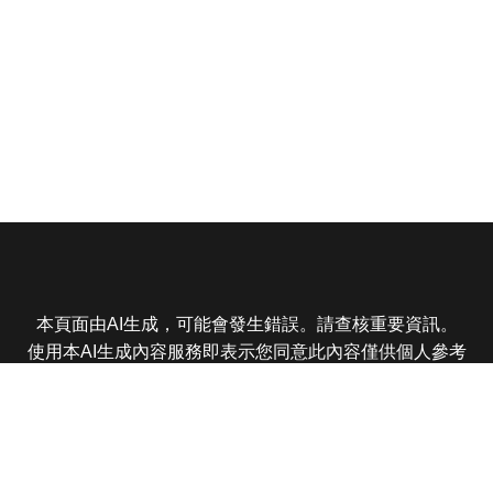
本頁面由AI生成，可能會發生錯誤。請查核重要資訊。
使用本AI生成內容服務即表示您同意此內容僅供個人參考
非商業用途，任何轉載分享皆不得違反法律或侵犯智慧財
產權，且您了解輸出內容可能不準確，所有爭議東森娛樂
保有最終解釋權