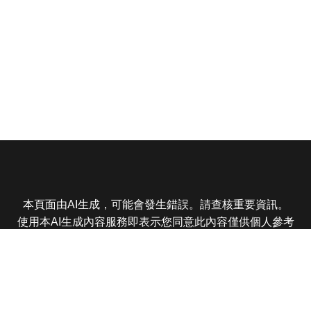
本頁面由AI生成，可能會發生錯誤。請查核重要資訊。
使用本AI生成內容服務即表示您同意此內容僅供個人參考
非商業用途，任何轉載分享皆不得違反法律或侵犯智慧財
產權，且您了解輸出內容可能不準確，所有爭議東森娛樂
保有最終解釋權