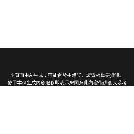
本頁面由AI生成，可能會發生錯誤。請查核重要資訊。
使用本AI生成內容服務即表示您同意此內容僅供個人參考
非商業用途，任何轉載分享皆不得違反法律或侵犯智慧財
產權，且您了解輸出內容可能不準確，所有爭議東森娛樂
保有最終解釋權
東森電視 版權所有 © 2025 EBC All Rights Reserved.
|
隱
私權政策