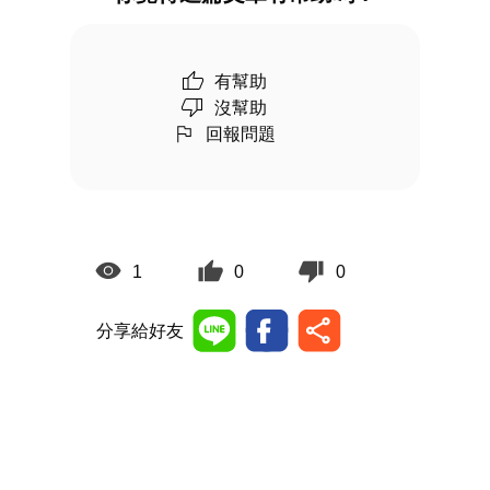
有幫助
沒幫助
回報問題
1
0
0
分享給好友