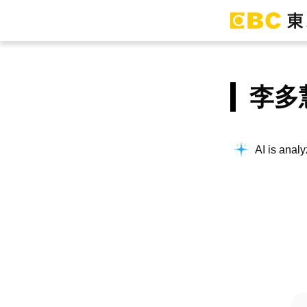
李多
AI is analy