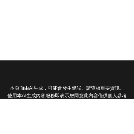
本頁面由AI生成，可能會發生錯誤。請查核重要資訊。
使用本AI生成內容服務即表示您同意此內容僅供個人參考
非商業用途，任何轉載分享皆不得違反法律或侵犯智慧財
產權，且您了解輸出內容可能不準確，所有爭議東森娛樂
保有最終解釋權