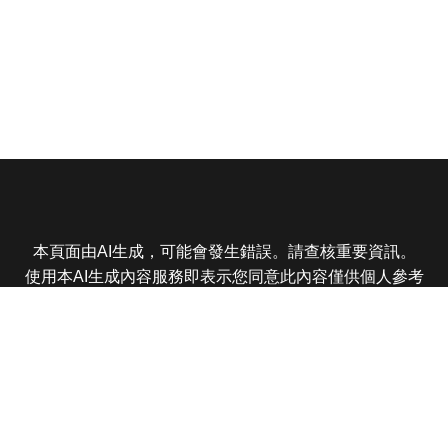
本頁面由AI生成，可能會發生錯誤。請查核重要資訊。
使用本AI生成內容服務即表示您同意此內容僅供個人參考
非商業用途，任何轉載分享皆不得違反法律或侵犯智慧財
產權，且您了解輸出內容可能不準確，所有爭議東森娛樂
保有最終解釋權
東森電視 版權所有 © 2025 EBC All Rights Reserved.
|
隱
私權政策