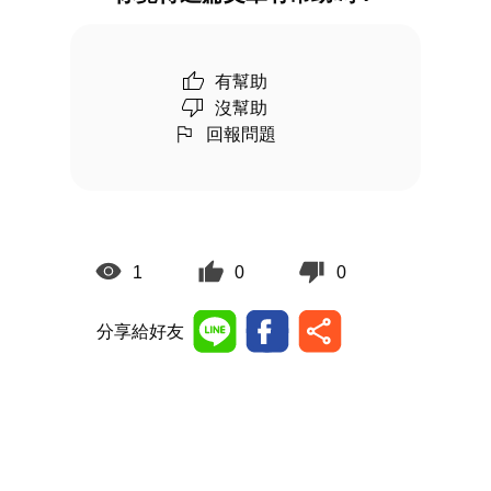
有幫助
沒幫助
回報問題
1
0
0
分享給好友