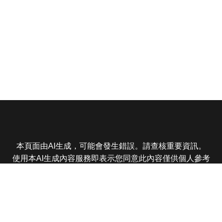
本頁面由AI生成，可能會發生錯誤。請查核重要資訊。
使用本AI生成內容服務即表示您同意此內容僅供個人參考
非商業用途，任何轉載分享皆不得違反法律或侵犯智慧財
產權，且您了解輸出內容可能不準確，所有爭議東森娛樂
保有最終解釋權