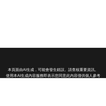
本頁面由AI生成，可能會發生錯誤。請查核重要資訊。
使用本AI生成內容服務即表示您同意此內容僅供個人參考
非商業用途，任何轉載分享皆不得違反法律或侵犯智慧財
產權，且您了解輸出內容可能不準確，所有爭議東森娛樂
保有最終解釋權