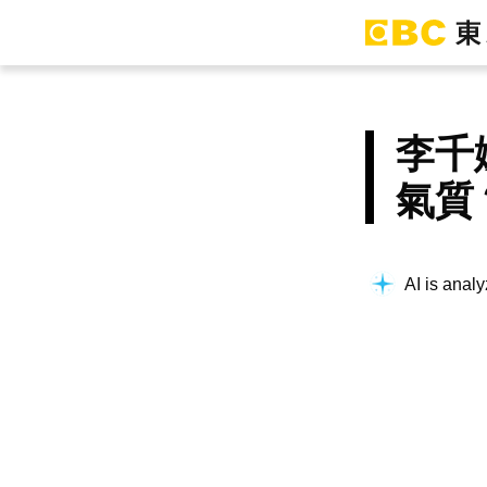
李千
氣質
AI is analy