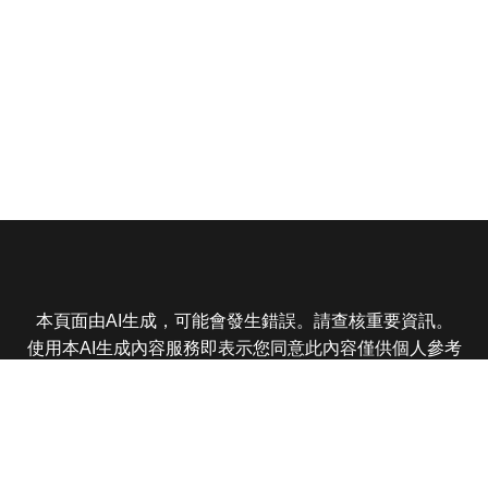
本頁面由AI生成，可能會發生錯誤。請查核重要資訊。
使用本AI生成內容服務即表示您同意此內容僅供個人參考
非商業用途，任何轉載分享皆不得違反法律或侵犯智慧財
產權，且您了解輸出內容可能不準確，所有爭議東森娛樂
保有最終解釋權