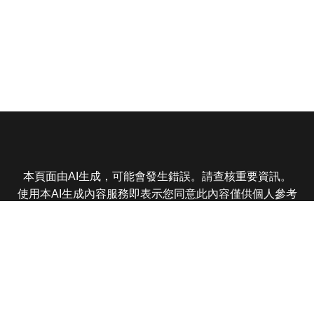
本頁面由AI生成，可能會發生錯誤。請查核重要資訊。
使用本AI生成內容服務即表示您同意此內容僅供個人參考
非商業用途，任何轉載分享皆不得違反法律或侵犯智慧財
產權，且您了解輸出內容可能不準確，所有爭議東森娛樂
保有最終解釋權
東森電視 版權所有 © 2025 EBC All Rights Reserved.
|
隱
私權政策