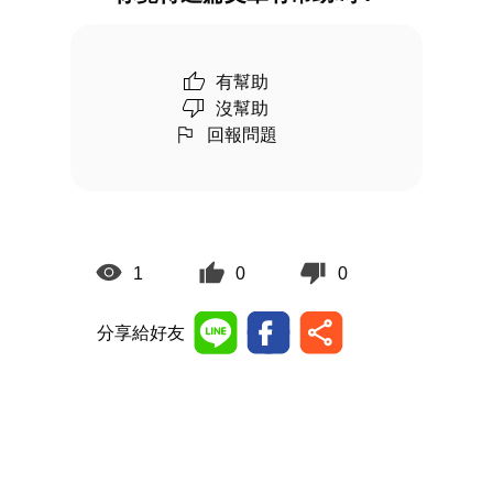
有幫助
沒幫助
回報問題
1
0
0
分享給好友