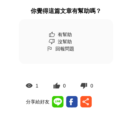
你覺得這篇文章有幫助嗎？
有幫助
沒幫助
回報問題
1
0
0
分享給好友