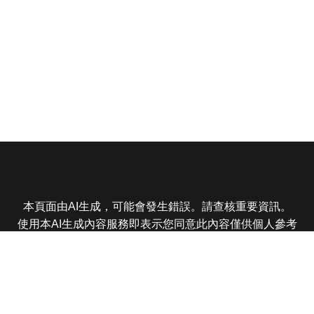
本頁面由AI生成，可能會發生錯誤。請查核重要資訊。
使用本AI生成內容服務即表示您同意此內容僅供個人參考
非商業用途，任何轉載分享皆不得違反法律或侵犯智慧財
產權，且您了解輸出內容可能不準確，所有爭議東森娛樂
保有最終解釋權