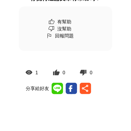
有幫助
沒幫助
回報問題
1
0
0
分享給好友