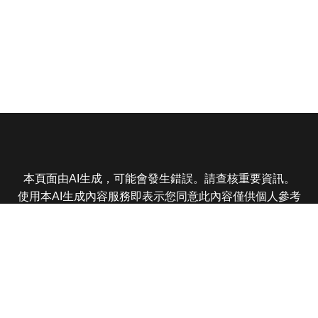
本頁面由AI生成，可能會發生錯誤。請查核重要資訊。
使用本AI生成內容服務即表示您同意此內容僅供個人參考
非商業用途，任何轉載分享皆不得違反法律或侵犯智慧財
產權，且您了解輸出內容可能不準確，所有爭議東森娛樂
保有最終解釋權
東森電視 版權所有 © 2025 EBC All Rights Reserved.
|
隱
私權政策