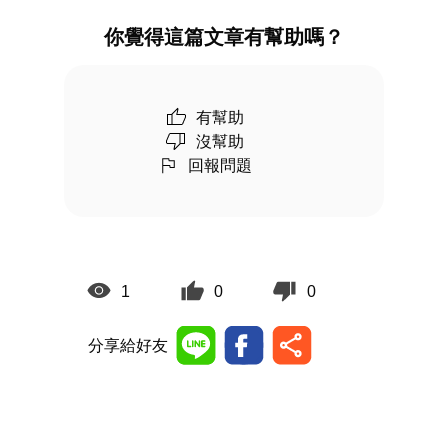
你覺得這篇文章有幫助嗎？
有幫助
沒幫助
回報問題
1
0
0
分享給好友