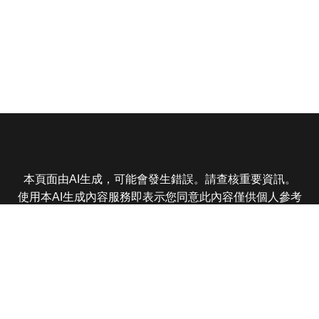
本頁面由AI生成，可能會發生錯誤。請查核重要資訊。
使用本AI生成內容服務即表示您同意此內容僅供個人參考
非商業用途，任何轉載分享皆不得違反法律或侵犯智慧財
產權，且您了解輸出內容可能不準確，所有爭議東森娛樂
保有最終解釋權
東森電視 版權所有 © 2025 EBC All Rights Reserved.
|
隱
私權政策