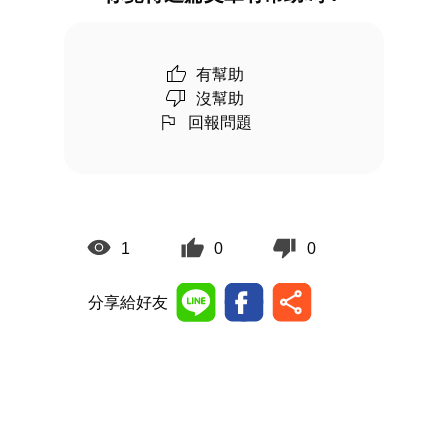
有幫助
沒幫助
回報問題
1
0
0
分享給好友