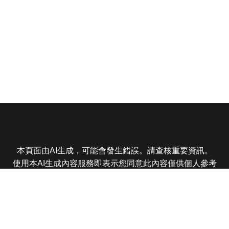
本頁面由AI生成，可能會發生錯誤。請查核重要資訊。
使用本AI生成內容服務即表示您同意此內容僅供個人參考
非商業用途，任何轉載分享皆不得違反法律或侵犯智慧財
產權，且您了解輸出內容可能不準確，所有爭議東森娛樂
保有最終解釋權